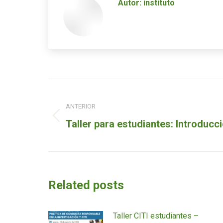
Autor:
instituto
Navegación
de
ANTERIOR
Entrada
Taller para estudiantes: Introduc
entradas
anterior:
Related posts
Taller CITI estudiantes –