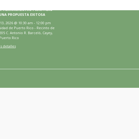
R: HERRAMIENTAS PRÁCTICAS
UNA PROPUESTA EXITOSA
13, 2026
@
10:30 am
-
12:00 pm
idad de Puerto Rico - Recinto de
205 C. Antonio R. Barceló, Cayey,
Puerto Rico
s detalles