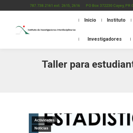
787.738.2161 ext. 2615, 2616
PO Box 372230 Cayey, PR 
Inicio
Instituto
Investigadores
Taller para estudian
Actividades
Noticias