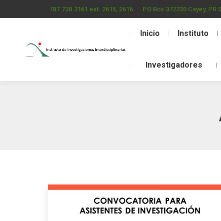
787.738.2161 ext. 2615, 2616
PO Box 372230 Cayey, PR 
Inicio
Instituto
Investigadores