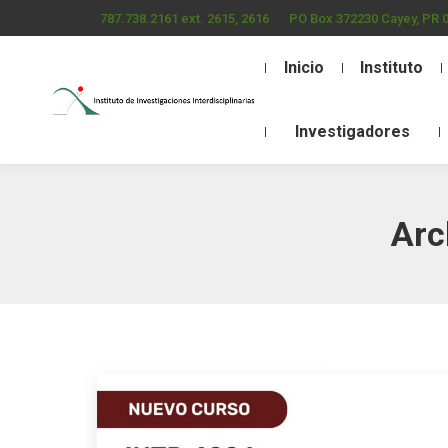
787.738.2161 ext. 2615, 2616
PO Box 372230 Cayey, PR 
Inicio
Instituto
Investigadores
Arc