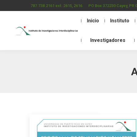
787.738.2161 ext. 2615, 2616
PO Box 372230 Cayey, PR 
Inicio
Instituto
Investigadores
A