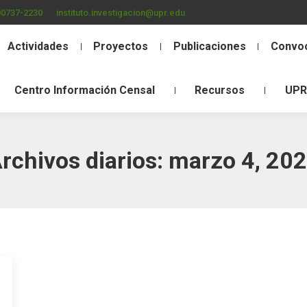
00737-2230
instituto.investigacion@upr.edu
Actividades
Proyectos
Publicaciones
Convoc
Centro Información Censal
Recursos
UPR
rchivos diarios:
marzo 4, 20