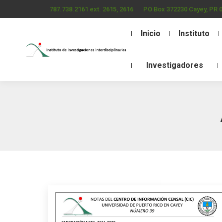
787.738.2161 ext. 2615, 2616
PO Box 372230 Cayey, PR 
Inicio
Instituto
Investigadores