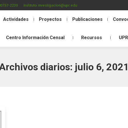
00737-2230
instituto.investigacion@upr.edu
Actividades
Proyectos
Publicaciones
Convoc
Centro Información Censal
Recursos
UPR
Archivos diarios:
julio 6, 202