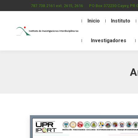
787.738.2161 ext. 2615, 2616
PO Box 372230 Cayey, PR 
Inicio
Instituto
Investigadores
A