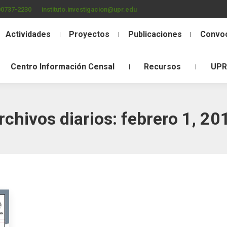
00737-2230
instituto.investigacion@upr.edu
Actividades
Proyectos
Publicaciones
Convoc
Centro Información Censal
Recursos
UPR
rchivos diarios:
febrero 1, 20