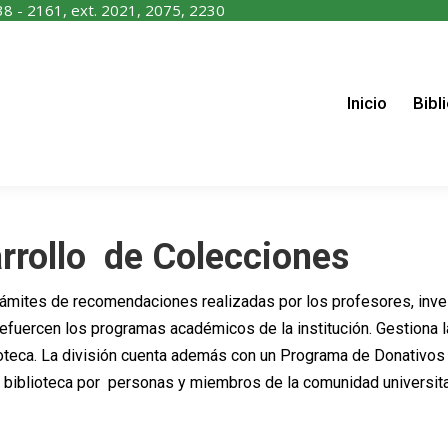
38 - 2161, ext. 2021, 2075, 2230
nicio
Biblioteca
Recursos
Servicios
Contáctano
Inicio
Bibl
rrollo de Colecciones
trámites de recomendaciones realizadas por los profesores, inve
fuercen los programas académicos de la institución. Gestiona la
oteca. La división cuenta además con un Programa de Donativos a 
a biblioteca por personas y miembros de la comunidad universita