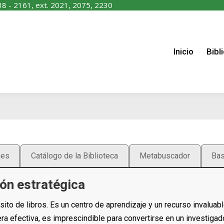
38 - 2161, ext. 2021, 2075, 2230
nicio
Biblioteca
Recursos
Servicios
Contáctano
Inicio
Bibl
nes
Catálogo de la Biblioteca
Metabuscador
Bas
ón estratégica
o de libros. Es un centro de aprendizaje y un recurso invaluabl
a efectiva, es imprescindible para convertirse en un investigad