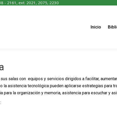
38 - 2161, ext. 2021, 2075, 2230
nicio
Biblioteca
Recursos
Servicios
Contáctano
Inicio
Bibl
a
 sus salas con equipos y servicios dirigidos a facilitar, aument
la asistencia tecnológica pueden aplicarse estrategias para trab
ia para la organización y memoria, asistencia para escuchar y asi
: