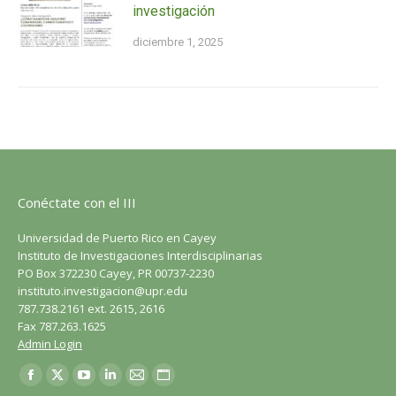
investigación
diciembre 1, 2025
Conéctate con el III
Universidad de Puerto Rico en Cayey
Instituto de Investigaciones Interdisciplinarias
PO Box 372230 Cayey, PR 00737-2230
instituto.investigacion@upr.edu
787.738.2161 ext. 2615, 2616
Fax 787.263.1625
Admin Login
Encuéntranos en:
Facebook
X
YouTube
LinkedIn
Correo
Sitio