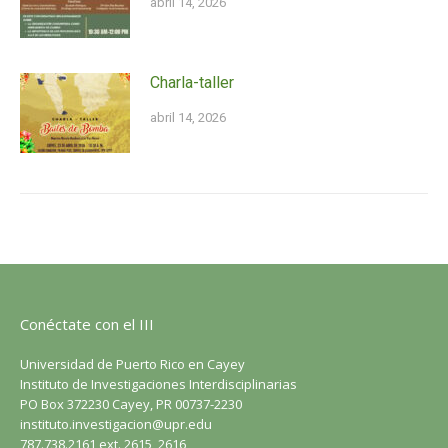
abril 14, 2026
Charla-taller
abril 14, 2026
Conéctate con el III
Universidad de Puerto Rico en Cayey
Instituto de Investigaciones Interdisciplinarias
PO Box 372230 Cayey, PR 00737-2230
instituto.investigacion@upr.edu
787.738.2161 ext. 2615, 2616