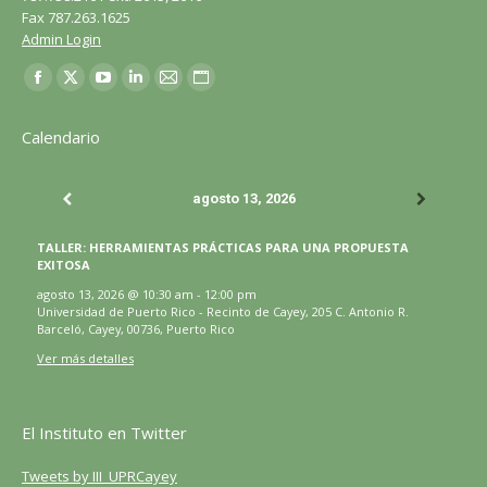
Fax 787.263.1625
Admin Login
Encuéntranos en:
Facebook
X
YouTube
LinkedIn
Correo
Sitio
página
página
página
página
página
web
Calendario
se
se
se
se
se
página
abre
abre
abre
abre
abre
se
agosto 13, 2026
en
en
en
en
en
abre
una
una
una
una
una
en
TALLER: HERRAMIENTAS PRÁCTICAS PARA UNA PROPUESTA
ventana
ventana
ventana
ventana
ventana
una
EXITOSA
nueva
nueva
nueva
nueva
nueva
ventana
agosto 13, 2026
@
10:30 am
-
12:00 pm
Universidad de Puerto Rico - Recinto de Cayey, 205 C. Antonio R.
nueva
Barceló, Cayey, 00736, Puerto Rico
Ver más detalles
El Instituto en Twitter
Tweets by III_UPRCayey