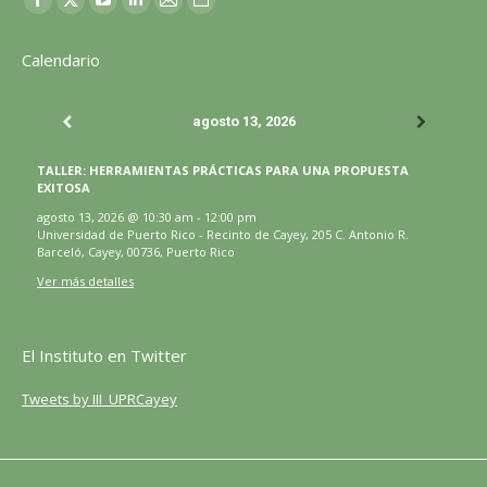
Facebook
X
YouTube
LinkedIn
Correo
Sitio
página
página
página
página
página
web
Calendario
se
se
se
se
se
página
abre
abre
abre
abre
abre
se
agosto 13, 2026
en
en
en
en
en
abre
una
una
una
una
una
en
TALLER: HERRAMIENTAS PRÁCTICAS PARA UNA PROPUESTA
ventana
ventana
ventana
ventana
ventana
una
EXITOSA
nueva
nueva
nueva
nueva
nueva
ventana
agosto 13, 2026
@
10:30 am
-
12:00 pm
Universidad de Puerto Rico - Recinto de Cayey, 205 C. Antonio R.
nueva
Barceló, Cayey, 00736, Puerto Rico
Ver más detalles
El Instituto en Twitter
Tweets by III_UPRCayey