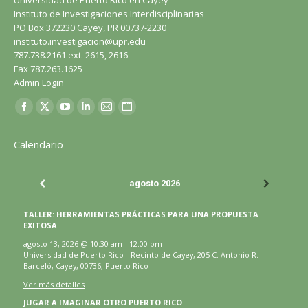
Universidad de Puerto Rico en Cayey
Instituto de Investigaciones Interdisciplinarias
PO Box 372230 Cayey, PR 00737-2230
instituto.investigacion@upr.edu
787.738.2161 ext. 2615, 2616
Fax 787.263.1625
Admin Login
Encuéntranos en:
Facebook
X
YouTube
LinkedIn
Correo
Sitio
página
página
página
página
página
web
Calendario
se
se
se
se
se
página
abre
abre
abre
abre
abre
se
agosto 2026
en
en
en
en
en
abre
una
una
una
una
una
en
TALLER: HERRAMIENTAS PRÁCTICAS PARA UNA PROPUESTA
ventana
ventana
ventana
ventana
ventana
una
EXITOSA
nueva
nueva
nueva
nueva
nueva
ventana
agosto 13, 2026
@
10:30 am
-
12:00 pm
Universidad de Puerto Rico - Recinto de Cayey, 205 C. Antonio R.
nueva
Barceló, Cayey, 00736, Puerto Rico
Ver más detalles
JUGAR A IMAGINAR OTRO PUERTO RICO