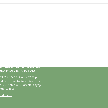
rio
El Instituto en Twitter
Tweets by III_UPRCayey
agosto 13, 2026
R: HERRAMIENTAS PRÁCTICAS
UNA PROPUESTA EXITOSA
13, 2026
@
10:30 am
-
12:00 pm
idad de Puerto Rico - Recinto de
205 C. Antonio R. Barceló, Cayey,
Puerto Rico
s detalles