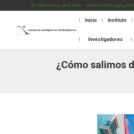
787.738.2161 ext. 2615, 2616
PO Box 372230 Cayey, PR 
Inicio
Instituto
Investigadores
¿Cómo salimos d