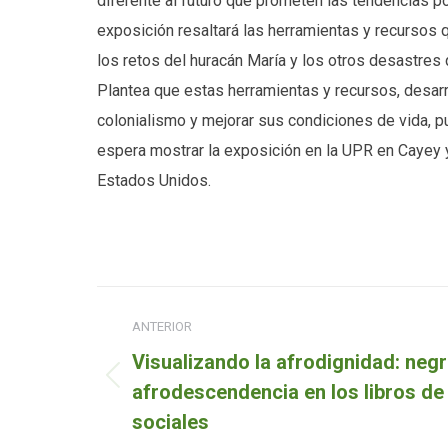
diferente al futuro que prometen las tendencias poli
exposición resaltará las herramientas y recurso
los retos del huracán María y los otros desastre
Plantea que estas herramientas y recursos, desar
colonialismo y mejorar sus condiciones de vida, pu
espera mostrar la exposición en la UPR en Cayey 
Estados Unidos.
Navegación
ANTERIOR
entre
Visualizando la afrodignidad: negr
proyectos
Proyecto
afrodescendencia en los libros de
anterior
sociales