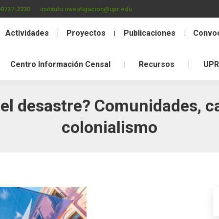
00737-2230
instituto.investigacion@upr.edu
Actividades
Proyectos
Publicaciones
Convoc
Centro Información Censal
Recursos
UPR
el desastre? Comunidades, ca
colonialismo