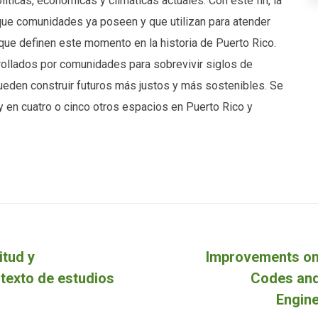
́ticas, económicas y climáticas actuales. Con este fin, la
s que comunidades ya poseen y que utilizan para atender
s que definen este momento en la historia de Puerto Rico.
rollados por comunidades para sobrevivir siglos de
eden construir futuros más justos y más sostenibles. Se
y en cuatro o cinco otros espacios en Puerto Rico y
itud y
Improvements on
Proyecto
 texto de estudios
Codes and
siguiente
Engin