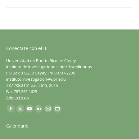
Conéctate con el III
Universidad de Puerto Rico en Cayey
Instituto de Investigaciones Interdisciplinarias
PO Box 372230 Cayey, PR 00737-2230
instituto.investigacion@upr.edu
787.738.2161 ext. 2615, 2616
Fax 787.263.1625
Admin Login
Encuéntranos en:
Facebook
X
YouTube
LinkedIn
Correo
Sitio
página
página
página
página
página
web
Calendario
se
se
se
se
se
página
abre
abre
abre
abre
abre
se