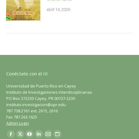
abril 14, 2026
Conéctate con el III
Universidad de Puerto Rico en Cayey
Instituto de Investigaciones Interdisciplinarias
PO Box 372230 Cayey, PR 00737-2230
instituto.investigacion@upr.edu
787.738.2161 ext. 2615, 2616
Fax 787.263.1625
Admin Login
Encuéntranos en:
Facebook
X
YouTube
LinkedIn
Correo
Sitio