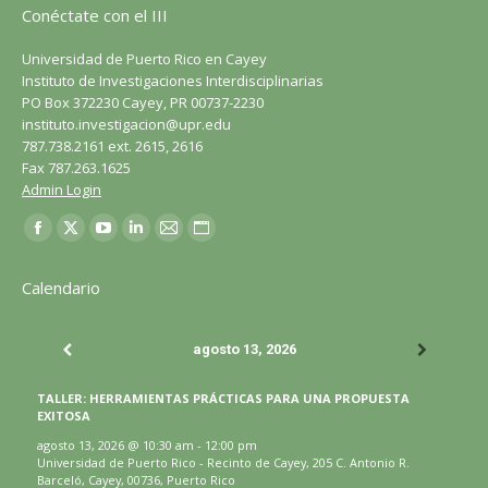
Conéctate con el III
Universidad de Puerto Rico en Cayey
Instituto de Investigaciones Interdisciplinarias
PO Box 372230 Cayey, PR 00737-2230
instituto.investigacion@upr.edu
787.738.2161 ext. 2615, 2616
Fax 787.263.1625
Admin Login
Encuéntranos en:
Facebook
X
YouTube
LinkedIn
Correo
Sitio
página
página
página
página
página
web
Calendario
se
se
se
se
se
página
abre
abre
abre
abre
abre
se
agosto 13, 2026
en
en
en
en
en
abre
una
una
una
una
una
en
TALLER: HERRAMIENTAS PRÁCTICAS PARA UNA PROPUESTA
ventana
ventana
ventana
ventana
ventana
una
EXITOSA
nueva
nueva
nueva
nueva
nueva
ventana
agosto 13, 2026
@
10:30 am
-
12:00 pm
Universidad de Puerto Rico - Recinto de Cayey, 205 C. Antonio R.
nueva
Barceló, Cayey, 00736, Puerto Rico