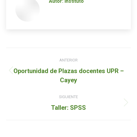
Autor:
instituto
Navegación
ANTERIOR
de
Oportunidad de Plazas docentes UPR –
Entrada
entradas
Cayey
anterior:
SIGUIENTE
Siguiente
Taller: SPSS
entrada: