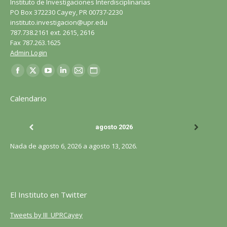
Instituto de Investigaciones Interdisciplinarias
PO Box 372230 Cayey, PR 00737-2230
instituto.investigacion@upr.edu
787.738.2161 ext. 2615, 2616
Fax 787.263.1625
Admin Login
Encuéntranos en:
Facebook
X
YouTube
LinkedIn
Correo
Sitio
página
página
página
página
página
web
Calendario
se
se
se
se
se
página
abre
abre
abre
abre
abre
se
agosto 2026
en
en
en
en
en
abre
una
una
una
una
una
en
Nada de agosto 6, 2026 a agosto 13, 2026.
ventana
ventana
ventana
ventana
ventana
una
nueva
nueva
nueva
nueva
nueva
ventana
nueva
El Instituto en Twitter
Tweets by III_UPRCayey