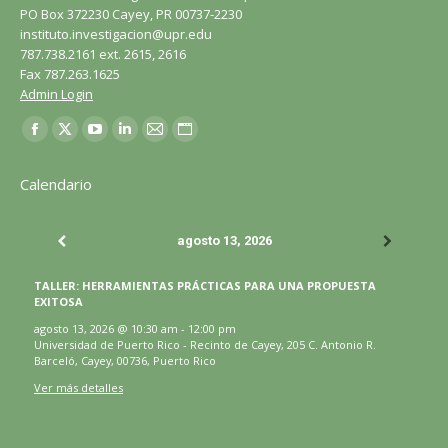
PO Box 372230 Cayey, PR 00737-2230
instituto.investigacion@upr.edu
787.738.2161 ext. 2615, 2616
Fax 787.263.1625
Admin Login
Encuéntranos en:
Facebook
X
YouTube
LinkedIn
Correo
Sitio
página
página
página
página
página
web
Calendario
se
se
se
se
se
página
abre
abre
abre
abre
abre
se
agosto 13, 2026
en
en
en
en
en
abre
una
una
una
una
una
en
TALLER: HERRAMIENTAS PRÁCTICAS PARA UNA PROPUESTA
ventana
ventana
ventana
ventana
ventana
una
EXITOSA
nueva
nueva
nueva
nueva
nueva
ventana
agosto 13, 2026
@
10:30 am
-
12:00 pm
Universidad de Puerto Rico - Recinto de Cayey, 205 C. Antonio R.
nueva
Barceló, Cayey, 00736, Puerto Rico
Ver más detalles