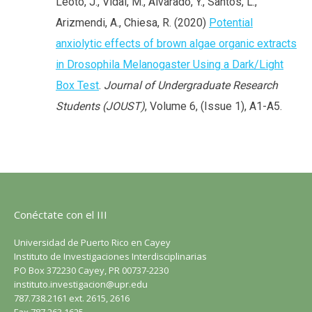
Leotó, J., Vidal, M., Alvarado, Y., Santos, L.,
Arizmendi, A., Chiesa, R. (2020)
Potential
anxiolytic effects of brown algae organic extracts
in Drosophila Melanogaster Using a Dark/Light
Box Test
.
Journal of Undergraduate Research
Students (JOUST)
, Volume 6, (Issue 1), A1-A5.
Conéctate con el III
Universidad de Puerto Rico en Cayey
Instituto de Investigaciones Interdisciplinarias
PO Box 372230 Cayey, PR 00737-2230
instituto.investigacion@upr.edu
787.738.2161 ext. 2615, 2616