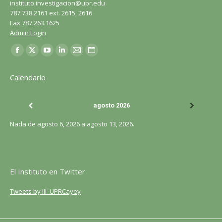
instituto.investigacion@upr.edu
787.738.2161 ext. 2615, 2616
Fax 787.263.1625
Admin Login
Encuéntranos en:
Facebook
X
YouTube
LinkedIn
Correo
Sitio
página
página
página
página
página
web
Calendario
se
se
se
se
se
página
abre
abre
abre
abre
abre
se
agosto 2026
en
en
en
en
en
abre
una
una
una
una
una
en
Nada de agosto 6, 2026 a agosto 13, 2026.
ventana
ventana
ventana
ventana
ventana
una
nueva
nueva
nueva
nueva
nueva
ventana
nueva
El Instituto en Twitter
Tweets by III_UPRCayey