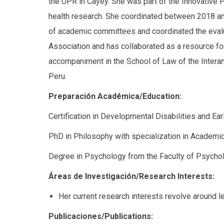
the UPR in Cayey. She was part of the Innovative 
health research. She coordinated between 2018 and
of academic committees and coordinated the eval
Association and has collaborated as a resource for 
accompaniment in the School of Law of the Interame
Peru.
Preparación Académica/Education:
Certification in Developmental Disabilities and E
PhD in Philosophy with specialization in Academ
Degree in Psychology from the Faculty of Psychol
Áreas de Investigación/Research Interests:
Her current research interests revolve around le
Publicaciones/Publications: