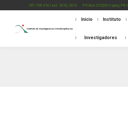
787.738.2161 ext. 2615, 2616
PO Box 372230 Cayey, PR 
Inicio
Instituto
Investigadores