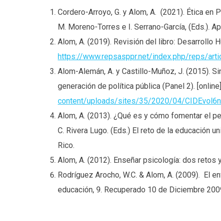
Cordero-Arroyo, G. y Alom, A. (2021). Ética en 
M. Moreno-Torres e I. Serrano-García, (Eds.). A
Alom, A. (2019). Revisión del libro: Desarrollo
https://www.repsasppr.net/index.php/reps/art
Alom-Alemán, A. y Castillo-Muñoz, J. (2015). S
generación de política pública (Panel 2). [online]
content/uploads/sites/35/2020/04/CIDEvol6n
Alom, A. (2013). ¿Qué es y cómo fomentar el pen
C. Rivera Lugo. (Eds.) El reto de la educación u
Rico.
Alom, A. (2012). Enseñar psicología: dos retos y
Rodríguez Arocho, W.C. & Alom, A. (2009). El e
educación, 9. Recuperado 10 de Diciembre 200