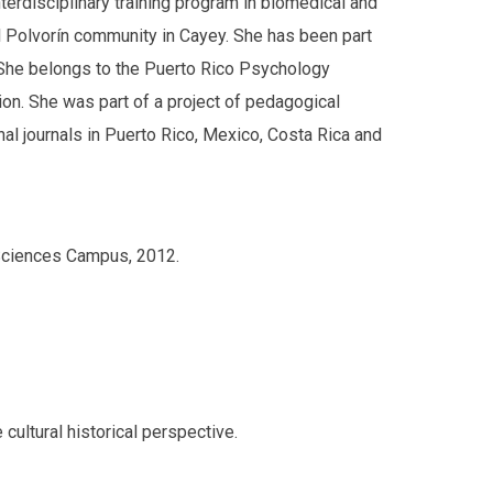
erdisciplinary training program in biomedical and
l Polvorín community in Cayey. She has been part
She belongs to the Puerto Rico Psychology
ion. She was part of a project of pedagogical
al journals in Puerto Rico, Mexico, Costa Rica and
l Sciences Campus, 2012.
cultural historical perspective.