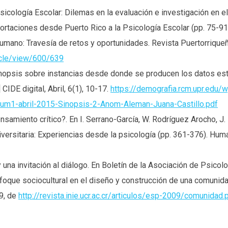
Psicología Escolar: Dilemas en la evaluación e investigación en e
portaciones desde Puerto Rico a la Psicología Escolar (pp. 75-91
 Humano: Travesía de retos y oportunidades. Revista Puertorrique
icle/view/600/639
inopsis sobre instancias desde donde se producen los datos est
 CIDE digital, Abril, 6(1), 10-17.
https://demografia.rcm.upr.edu/
um1-abril-2015-Sinopsis-2-Anom-Aleman-Juana-Castillo.pdf
samiento crítico?. En I. Serrano-García, W. Rodríguez Arocho, J. 
niversitaria: Experiencias desde la psicología (pp. 361-376). Hum
 una invitación al diálogo. En Boletín de la Asociación de Psicolo
nfoque sociocultural en el diseño y construcción de una comunida
9, de
http://revista.inie.ucr.ac.cr/articulos/esp-2009/comunidad.