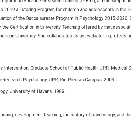
Programs to Enhance Research Training (IPERT), a multicampus int
 2019 a Tutoring Program for children and adolescents in the E
uation of the Baccalaureate Program in Psychology 2015-2020. 
the Certification in University Teaching offered by that associat
rican University. She collaborates as an evaluator in profession
arly Intervention, Graduate School of Public Health, UPR, Medica
ic-Research Psychology, UPR, Río Piedras Campus, 2009.
ogy, University of Havana, 1988.
arning, development, teaching, the history of psychology, and the 