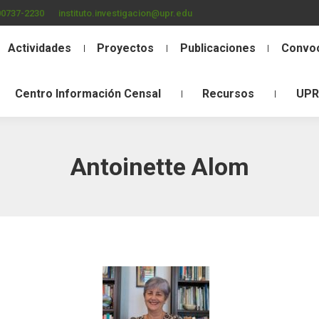
00737-2230
instituto.investigacion@upr.edu
Actividades
Proyectos
Publicaciones
Convoc
Centro Información Censal
Recursos
UPR
Antoinette Alom