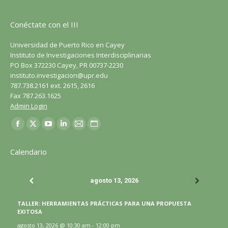
Conéctate con el III
Universidad de Puerto Rico en Cayey
Instituto de Investigaciones Interdisciplinarias
PO Box 372230 Cayey, PR 00737-2230
instituto.investigacion@upr.edu
787.738.2161 ext. 2615, 2616
Fax 787.263.1625
Admin Login
Encuéntranos en:
Facebook
X
YouTube
LinkedIn
Correo
Sitio
página
página
página
página
página
web
Calendario
se
se
se
se
se
página
abre
abre
abre
abre
abre
se
agosto 13, 2026
en
en
en
en
en
abre
una
una
una
una
una
en
TALLER: HERRAMIENTAS PRÁCTICAS PARA UNA PROPUESTA
ventana
ventana
ventana
ventana
ventana
una
EXITOSA
nueva
nueva
nueva
nueva
nueva
ventana
agosto 13, 2026
@
10:30 am
-
12:00 pm