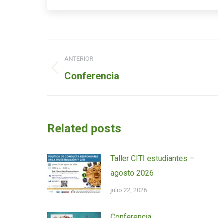
Navegación
ANTERIOR
de
Entrada
Conferencia
entradas
anterior:
Related posts
Taller CITI estudiantes –
agosto 2026
julio 22, 2026
Conferencia