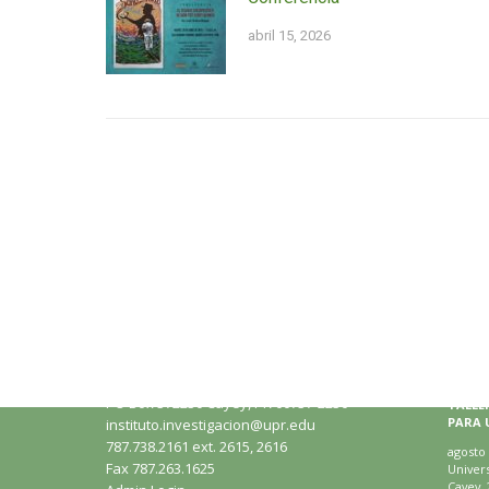
abril 15, 2026
Conéctate con el III
Calenda
Universidad de Puerto Rico en Cayey
Instituto de Investigaciones
Interdisciplinarias
PO Box 372230 Cayey, PR 00737-2230
TALLE
PARA 
instituto.investigacion@upr.edu
787.738.2161 ext. 2615, 2616
agosto 
Fax 787.263.1625
Univers
Cayey, 