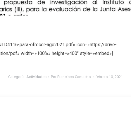
NTD4116-para-ofrecer-ago2021.pdf» icon=»https://drive-
cation/pdf» width=»100%» height=»400″ style=»embed»]
Categoría:
Actividades
Por
Francisco Camacho
febrero 10, 2021