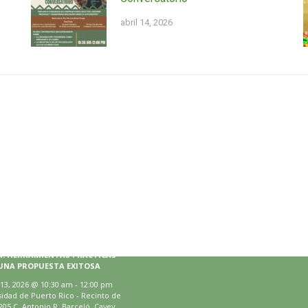
abril 14, 2026
rio
El Instituto en Twitter
Tweets by III_UPRCayey
agosto 13, 2026
R: HERRAMIENTAS PRÁCTICAS
UNA PROPUESTA EXITOSA
13, 2026
@
10:30 am
-
12:00 pm
idad de Puerto Rico - Recinto de
205 C. Antonio R. Barceló, Cayey,