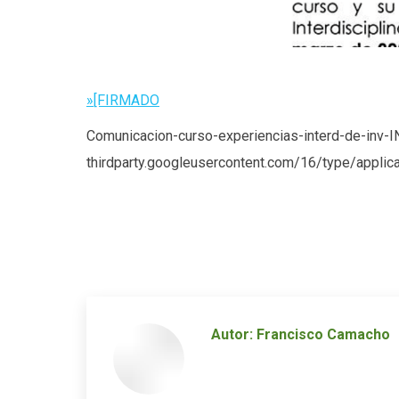
»[FIRMADO
Comunicacion-curso-experiencias-interd-de-inv-I
thirdparty.googleusercontent.com/16/type/appli
Autor:
Francisco Camacho