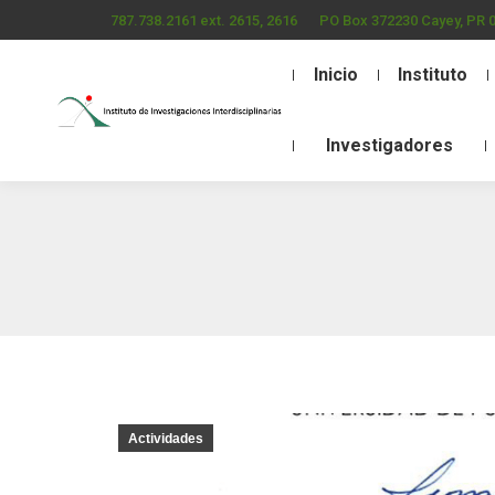
787.738.2161 ext. 2615, 2616
PO Box 372230 Cayey, PR 
Inicio
Instituto
Investigadores
Actividades