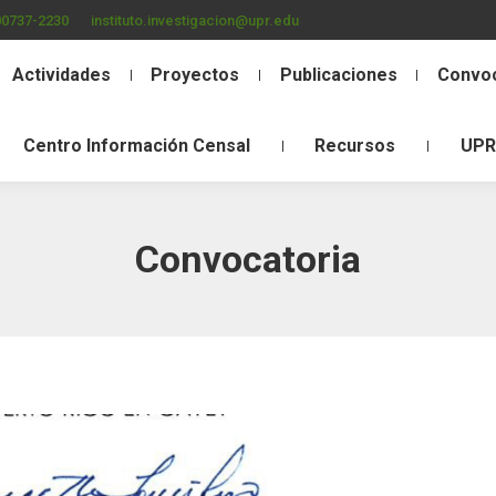
00737-2230
instituto.investigacion@upr.edu
Actividades
Proyectos
Publicaciones
Convoc
Centro Información Censal
Recursos
UPR
Convocatoria