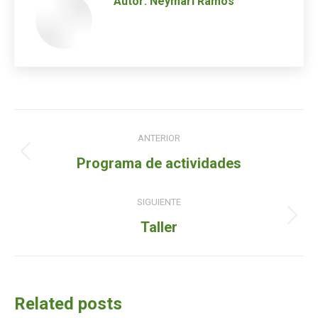
Autor:
Neymari Ramos
Navegación
ANTERIOR
de
Entrada
Programa de actividades
entradas
anterior:
SIGUIENTE
Siguiente
Taller
entrada:
Related posts