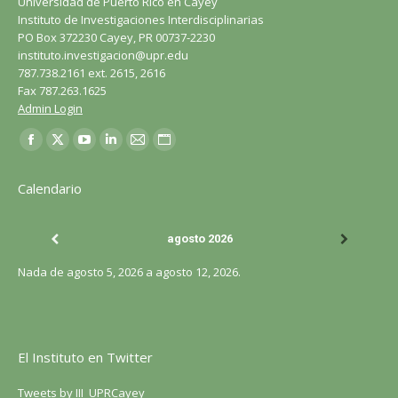
Universidad de Puerto Rico en Cayey
Instituto de Investigaciones Interdisciplinarias
PO Box 372230 Cayey, PR 00737-2230
instituto.investigacion@upr.edu
787.738.2161 ext. 2615, 2616
Fax 787.263.1625
Admin Login
Encuéntranos en:
Facebook
X
YouTube
LinkedIn
Correo
Sitio
página
página
página
página
página
web
Calendario
se
se
se
se
se
página
abre
abre
abre
abre
abre
se
agosto 2026
en
en
en
en
en
abre
una
una
una
una
una
en
Nada de agosto 5, 2026 a agosto 12, 2026.
ventana
ventana
ventana
ventana
ventana
una
nueva
nueva
nueva
nueva
nueva
ventana
nueva
El Instituto en Twitter
Tweets by III_UPRCayey