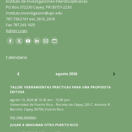
Instituto de Investigaciones Interdisciplinarias
PO Box 372230 Cayey, PR 00737-2230
instituto.investigacion@upr.edu
787.738.2161 ext. 2615, 2616
Fax 787.263.1625
Admin Login
Encuéntranos en:
Facebook
X
YouTube
LinkedIn
Correo
Sitio
página
página
página
página
página
web
Calendario
se
se
se
se
se
página
abre
abre
abre
abre
abre
se
agosto 2026
en
en
en
en
en
abre
una
una
una
una
una
en
TALLER: HERRAMIENTAS PRÁCTICAS PARA UNA PROPUESTA
ventana
ventana
ventana
ventana
ventana
una
EXITOSA
nueva
nueva
nueva
nueva
nueva
ventana
agosto 13, 2026
@
10:30 am
-
12:00 pm
Universidad de Puerto Rico - Recinto de Cayey, 205 C. Antonio R.
nueva
Barceló, Cayey, 00736, Puerto Rico
Ver más detalles
JUGAR A IMAGINAR OTRO PUERTO RICO