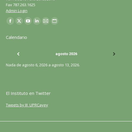
Fax 787.263.1625
Admin Login
Encuéntranos en:
Facebook
X
YouTube
LinkedIn
Correo
Sitio
página
página
página
página
página
web
Calendario
se
se
se
se
se
página
abre
abre
abre
abre
abre
se
agosto 2026
en
en
en
en
en
abre
una
una
una
una
una
en
Nada de agosto 6, 2026 a agosto 13, 2026.
ventana
ventana
ventana
ventana
ventana
una
nueva
nueva
nueva
nueva
nueva
ventana
nueva
El Instituto en Twitter
Tweets by III_UPRCayey