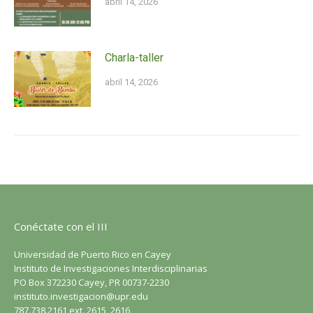
abril 14, 2026
Charla-taller
abril 14, 2026
Conéctate con el III
Universidad de Puerto Rico en Cayey
Instituto de Investigaciones Interdisciplinarias
PO Box 372230 Cayey, PR 00737-2230
instituto.investigacion@upr.edu
787.738.2161 ext. 2615, 2616