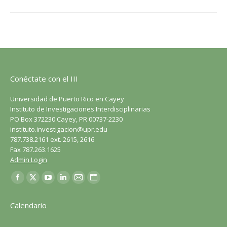
Conéctate con el III
Universidad de Puerto Rico en Cayey
Instituto de Investigaciones Interdisciplinarias
PO Box 372230 Cayey, PR 00737-2230
instituto.investigacion@upr.edu
787.738.2161 ext. 2615, 2616
Fax 787.263.1625
Admin Login
Encuéntranos en:
Facebook
X
YouTube
LinkedIn
Correo
Sitio
página
página
página
página
página
web
Calendario
se
se
se
se
se
página
abre
abre
abre
abre
abre
se