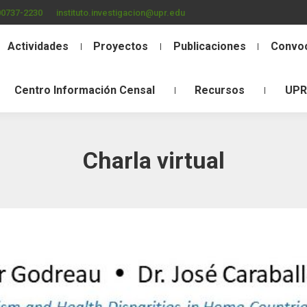
00737-2230
instituto.investigacion@upr.edu
Actividades
Proyectos
Publicaciones
Convoc
Centro Información Censal
Recursos
UPR
Charla virtual