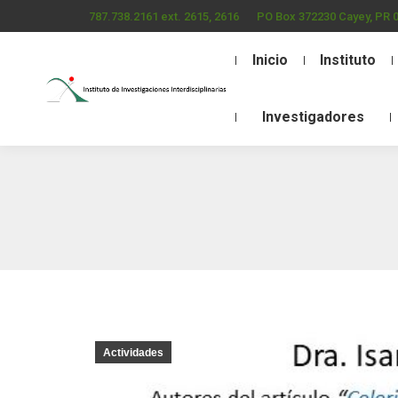
787.738.2161 ext. 2615, 2616
PO Box 372230 Cayey, PR 
Inicio
Instituto
Investigadores
Actividades