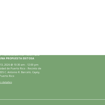
rio
El Instituto en Twitter
Tweets by III_UPRCayey
agosto 13, 2026
R: HERRAMIENTAS PRÁCTICAS
UNA PROPUESTA EXITOSA
13, 2026
@
10:30 am
-
12:00 pm
idad de Puerto Rico - Recinto de
205 C. Antonio R. Barceló, Cayey,
Puerto Rico
s detalles