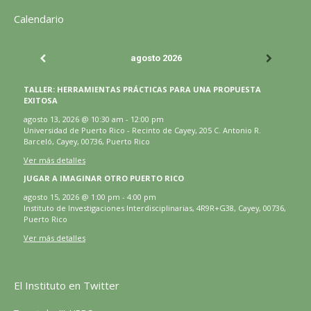
página
página
página
página
página
web
Calendario
se
se
se
se
se
página
abre
abre
abre
abre
abre
se
agosto 2026
en
en
en
en
en
abre
una
una
una
una
una
en
TALLER: HERRAMIENTAS PRÁCTICAS PARA UNA PROPUESTA
ventana
ventana
ventana
ventana
ventana
una
EXITOSA
nueva
nueva
nueva
nueva
nueva
ventana
agosto 13, 2026
@
10:30 am
-
12:00 pm
Universidad de Puerto Rico - Recinto de Cayey, 205 C. Antonio R.
nueva
Barceló, Cayey, 00736, Puerto Rico
Ver más detalles
JUGAR A IMAGINAR OTRO PUERTO RICO
agosto 15, 2026
@
1:00 pm
-
4:00 pm
Instituto de Investigaciones Interdisciplinarias, 4R9R+G38, Cayey, 00736,
Puerto Rico
Ver más detalles
El Instituto en Twitter