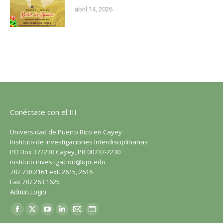
abril 14, 2026
Conéctate con el III
Universidad de Puerto Rico en Cayey
Instituto de Investigaciones Interdisciplinarias
PO Box 372230 Cayey, PR 00737-2230
instituto.investigacion@upr.edu
787.738.2161 ext. 2615, 2616
Fax 787.263.1625
Admin Login
Encuéntranos en:
Facebook
X
YouTube
LinkedIn
Correo
Sitio