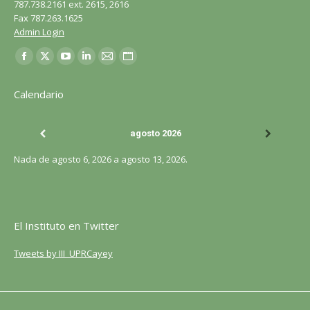
787.738.2161 ext. 2615, 2616
Fax 787.263.1625
Admin Login
Encuéntranos en:
Facebook
X
YouTube
LinkedIn
Correo
Sitio
página
página
página
página
página
web
Calendario
se
se
se
se
se
página
abre
abre
abre
abre
abre
se
agosto 2026
en
en
en
en
en
abre
una
una
una
una
una
en
Nada de agosto 6, 2026 a agosto 13, 2026.
ventana
ventana
ventana
ventana
ventana
una
nueva
nueva
nueva
nueva
nueva
ventana
nueva
El Instituto en Twitter
Tweets by III_UPRCayey