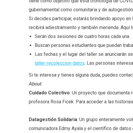
tiene como objetivo que esta cronología de COVID-
gubernamental como comunitaria y de autogestión 
Si decides participar, estarás brindando apoyo en 
recibirá adiestramiento y también merienda. Aquí te 
Serán dos sesiones de cuatro horas cada una.
Buscan personas estudiantes que puedan traba
Las fechas y el lugar del taller se anunciarán s
taller-recoleccion-datos
. Las personas interes
Si te interesa y tienes alguna duda, puedes contac
About
Cuidado Colectivo
: Un proyecto que documenta re
profesora Rosa Ficek. Para acceder a las historias
Datagestión Solidaria
: Un grupo enteramente vol
comunicadora Edmy Ayala y el científico de datos