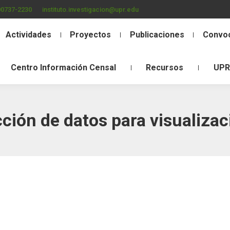
00737-2230
instituto.investigacion@upr.edu
Actividades
Proyectos
Publicaciones
Convoc
Centro Información Censal
Recursos
UPR
cción de datos para visualizac