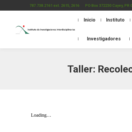
787.738.2161 ext. 2615, 2616
PO Box 372230 Cayey, PR 
Inicio
Instituto
Investigadores
Taller: Recole