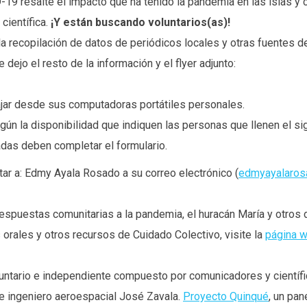
19 resalte el impacto que ha tenido la pandemia en las islas y c
científica.
¡Y están buscando voluntarios(as)!
la recopilación de datos de periódicos locales y otras fuentes d
dejo el resto de la información y el flyer adjunto:
jar desde sus computadoras portátiles personales.
egún la disponibilidad que indiquen las personas que llenen el si
adas deben completar el formulario.
tar a: Edmy Ayala Rosado a su correo electrónico (
edmyayalaro
spuestas comunitarias a la pandemia, el huracán María y otros d
 orales y otros recursos de Cuidado Colectivo, visite la
página 
untario e independiente compuesto por comunicadores y científic
 e ingeniero aeroespacial José Zavala.
Proyecto Quinqué
, un pan