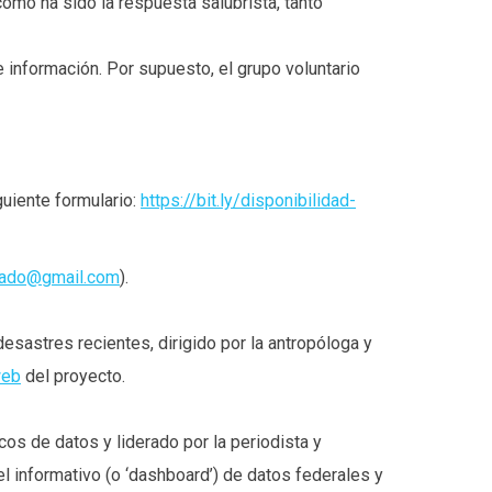
ómo ha sido la respuesta salubrista, tanto
e información. Por supuesto, el grupo voluntario
guiente formulario:
https://bit.ly/disponibilidad-
sado@gmail.com
).
esastres recientes, dirigido por la antropóloga y
web
del proyecto.
os de datos y liderado por la periodista y
el informativo (o ‘dashboard’) de datos federales y