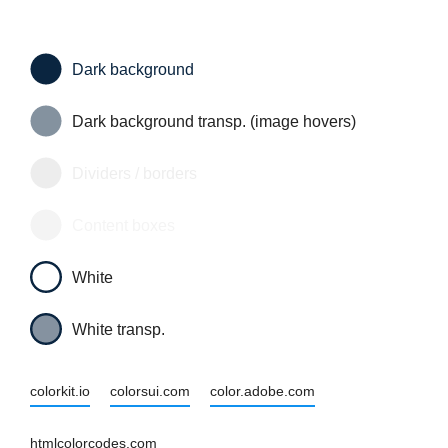
Dark background
Dark background transp. (image hovers)
Dividers / borders
Content boxes
White
White transp.
colorkit.io
colorsui.com
color.adobe.com
htmlcolorcodes.com