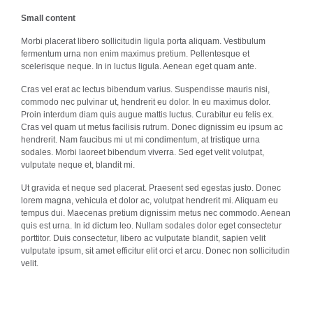
Small content
Morbi placerat libero sollicitudin ligula porta aliquam. Vestibulum
fermentum urna non enim maximus pretium. Pellentesque et
scelerisque neque. In in luctus ligula. Aenean eget quam ante.
Cras vel erat ac lectus bibendum varius. Suspendisse mauris nisi,
commodo nec pulvinar ut, hendrerit eu dolor. In eu maximus dolor.
Proin interdum diam quis augue mattis luctus. Curabitur eu felis ex.
Cras vel quam ut metus facilisis rutrum. Donec dignissim eu ipsum ac
hendrerit. Nam faucibus mi ut mi condimentum, at tristique urna
sodales. Morbi laoreet bibendum viverra. Sed eget velit volutpat,
vulputate neque et, blandit mi.
Ut gravida et neque sed placerat. Praesent sed egestas justo. Donec
lorem magna, vehicula et dolor ac, volutpat hendrerit mi. Aliquam eu
tempus dui. Maecenas pretium dignissim metus nec commodo. Aenean
quis est urna. In id dictum leo. Nullam sodales dolor eget consectetur
porttitor. Duis consectetur, libero ac vulputate blandit, sapien velit
vulputate ipsum, sit amet efficitur elit orci et arcu. Donec non sollicitudin
velit.