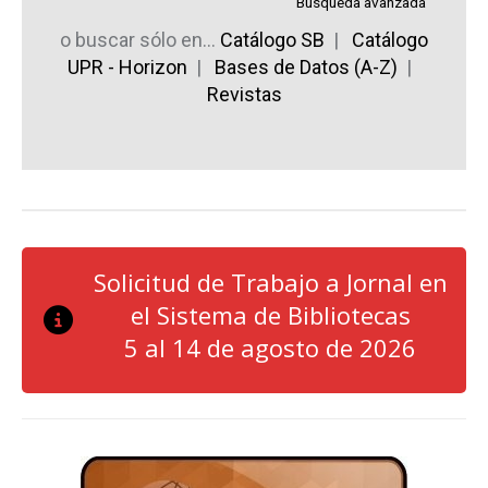
Búsqueda avanzada
o buscar sólo en...
Catálogo SB
|
Catálogo
UPR - Horizon
|
Bases de Datos (A-Z)
|
Revistas
Solicitud de Trabajo a Jornal en
el Sistema de Bibliotecas
5 al 14 de agosto de 2026