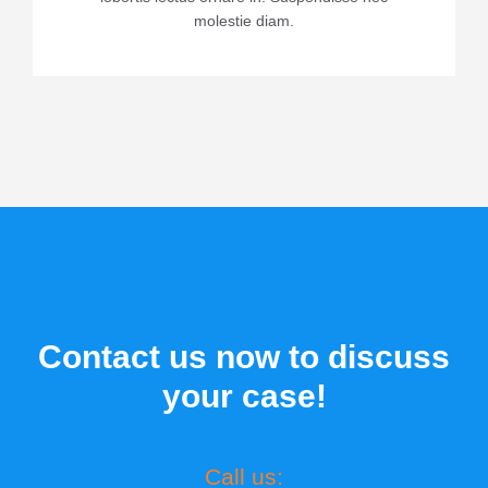
molestie diam.
Contact us now to discuss
your case!
Call us: