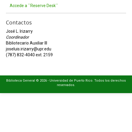
Accede a ``Reserve Desk``
Contactos
José L. Irizarry
Coordinador
Bibliotecario Auxiliar III
joseluis.irizarry@upr.edu
(787) 832-4040 ext. 2159
Biblioteca General © 2026 - Universidad de Puerto Rico. Todos los derechos
reservados.