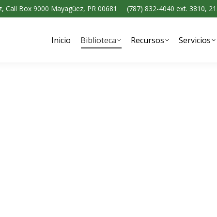
ez, Call Box 9000 Mayagüez, PR 00681
(787) 832-4040 ext. 3810, 2
Biblioteca
Recursos
Servicios
Ayuda
Contác
Inicio
Biblioteca
Recursos
Servicios