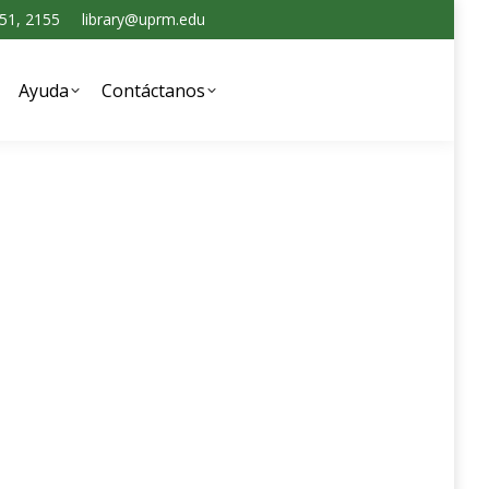
151, 2155
library@uprm.edu
tanos
Ayuda
Contáctanos