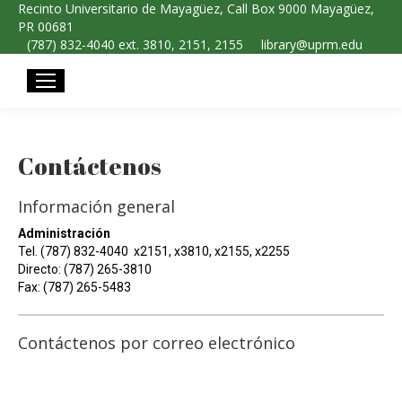
Recinto Universitario de Mayagüez, Call Box 9000 Mayagüez,
PR 00681
(787) 832-4040 ext. 3810, 2151, 2155
library@uprm.edu
Contáctenos
Información general
Administración
Tel. (787) 832-4040 x2151, x3810, x2155, x2255
Directo: (787) 265-3810
Fax: (787) 265-5483
Contáctenos por correo electrónico