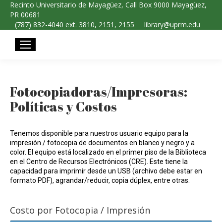
Recinto Universitario de Mayagüez, Call Box 9000 Mayagüez,
PR 00681
(787) 832-4040 ext. 3810, 2151, 2155
library@uprm.edu
Fotocopiadoras/Impresoras:
Políticas y Costos
Tenemos disponible para nuestros usuario equipo para la
impresión / fotocopia de documentos en blanco y negro y a
color. El equipo está localizado en el primer piso de la Biblioteca
en el Centro de Recursos Electrónicos (CRE). Este tiene la
capacidad para imprimir desde un USB (archivo debe estar en
formato PDF), agrandar/reducir, copia dúplex, entre otras.
Costo por Fotocopia / Impresión