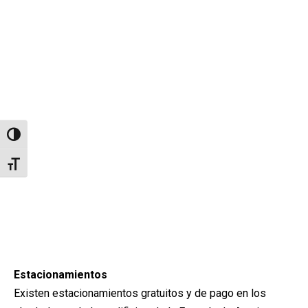
Alternar alto contraste
Alternar tamaño de letra
Estacionamientos
Existen estacionamientos gratuitos y de pago en los