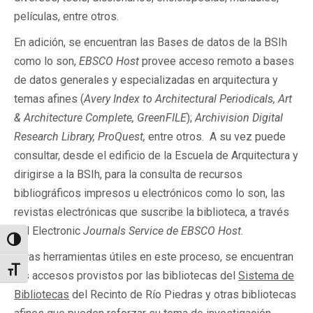
películas, entre otros.
En adición, se encuentran las Bases de datos de la BSIh
como lo son,
EBSCO Host
provee acceso remoto a bases
de datos generales y especializadas en arquitectura y
temas afines (
Avery Index to Architectural Periodicals, Art
& Architecture Complete, GreenFILE
);
Archivision Digital
Research Library, ProQuest,
entre otros. A su vez puede
consultar, desde el edificio de la Escuela de Arquitectura y
dirigirse a la BSIh, para la consulta de recursos
bibliográficos impresos u electrónicos como lo son, las
revistas electrónicas que suscribe la biblioteca, a través
del Electronic
Journals Service de EBSCO Host
.
Alternar alto contraste
Otras herramientas útiles en este proceso, se encuentran
Alternar tamaño de letra
los accesos provistos por las bibliotecas del
Sistema de
Bibliotecas
del Recinto de Río Piedras y otras bibliotecas