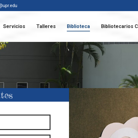
b@upr.edu
ursos
Servicios
Talleres
Biblioteca
Biblio
Servicios
Talleres
Biblioteca
Bibliotecarios 
Contáctanos
tes