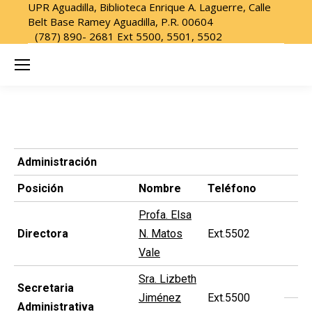
UPR Aguadilla, Biblioteca Enrique A. Laguerre, Calle
Belt Base Ramey Aguadilla, P.R. 00604
(787) 890- 2681 Ext 5500, 5501, 5502
Administración
Posición
Nombre
Teléfono
Profa. Elsa
Directora
N. Matos
Ext.5502
Vale
Sra. Lizbeth
Secretaria
Jiménez
Ext.5500
Administrativa