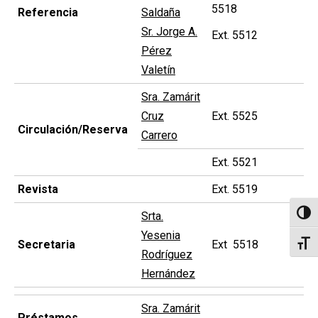
5518
Referencia
Saldaña
Sr. Jorge A.
Ext. 5512
Pérez
Valetín
Sra. Zamárit
Cruz
Ext. 5525
Circulación/Reserva
Carrero
Ext. 5521
Revista
Ext. 5519
Altern
Srta.
Yesenia
Secretaria
Ext 5518
Alter
Rodríguez
Hernández
Sra. Zamárit
Préstamos