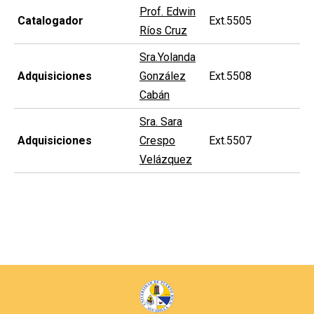
Prof. Edwin
Catalogador
Ext.5505
Ríos Cruz
Sra.Yolanda
Adquisiciones
González
Ext.5508
Cabán
Sra. Sa
ra
Adquisiciones
Crespo
Ext.5507
Velázquez