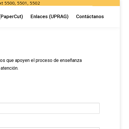
xt 5500, 5501, 5502
ón (PaperCut)
Enlaces (UPRAG)
(PaperCut)
Enlaces (UPRAG)
Contáctanos
ursos que apoyen el proceso de enseñanza
 atención.