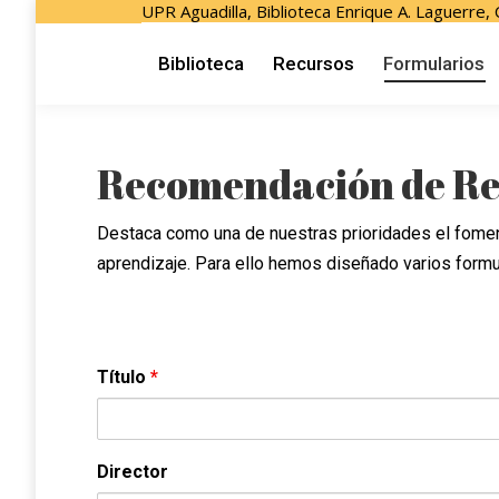
UPR Aguadilla, Biblioteca Enrique A. Laguerre,
Biblioteca
Recursos
Formulari
Biblioteca
Recursos
Formularios
Recomendación de Re
Destaca como una de nuestras prioridades el fomen
aprendizaje. Para ello hemos diseñado varios formul
Título
*
Director