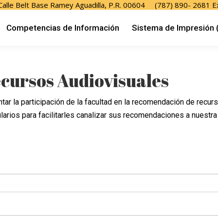
 Calle Belt Base Ramey Aguadilla, P.R. 00604
(787) 890- 2681 E
os
Competencias de Información
Sistema de Impresi
Competencias de Información
Sistema de Impresión 
Contáctanos
cursos Audiovisuales
tar la participación de la facultad en la recomendación de rec
arios para facilitarles canalizar sus recomendaciones a nuestra