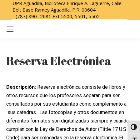
UPR Aguadilla, Biblioteca Enrique A. Laguerre, Calle
Belt Base Ramey Aguadilla, P.R. 00604
(787) 890- 2681 Ext 5500, 5501, 5502
Reserva Electrónica
Descripción:
Reserva electrónica consiste de libros y
otros recursos que los profesores separan para ser
consultados por sus estudiantes como complemento a
sus cátedras. Las fotocopias y otros documentos en
diferentes formatos son digitalizadas siempre y cuando
Altern
cumplan con la Ley de Derechos de Autor (Tittle 17 U.S.
Code) para ser colocadas en la reserva electrónica. El