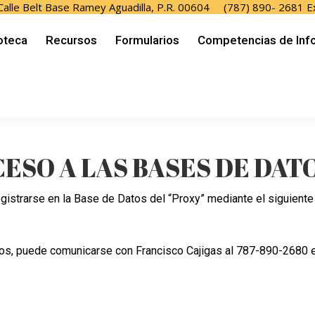
 Calle Belt Base Ramey Aguadilla, P.R. 00604
(787) 890- 2681 E
os
Competencias de Información
Sistema de Impresi
ioteca
Recursos
Formularios
Competencias de Inf
Contáctanos
ESO A LAS BASES DE DAT
gistrarse en la Base de Datos del “Proxy” mediante el siguiente 
cos, puede comunicarse con Francisco Cajigas al 787-890-2680 