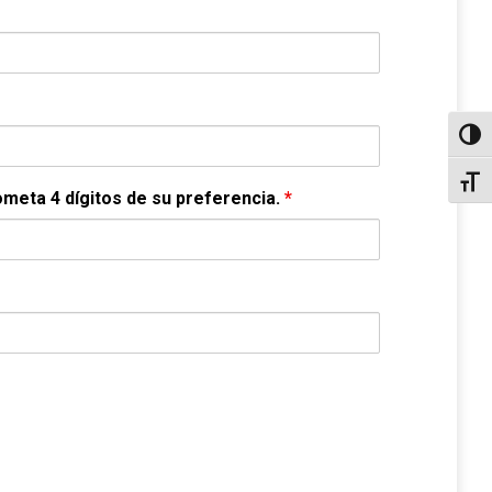
Altern
Alter
someta 4 dígitos de su preferencia.
*