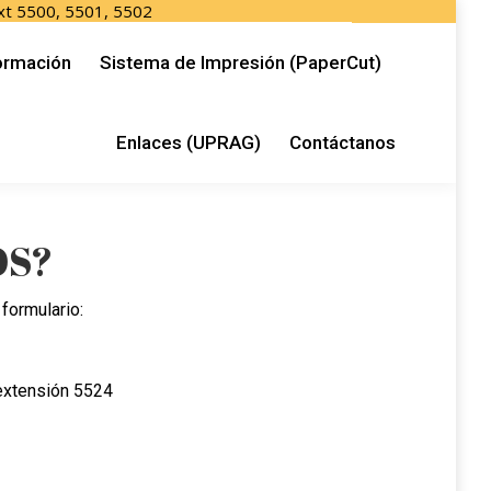
xt 5500, 5501, 5502
ón (PaperCut)
Enlaces (UPRAG)
ormación
Sistema de Impresión (PaperCut)
Enlaces (UPRAG)
Contáctanos
OS?
formulario:
extensión 5524