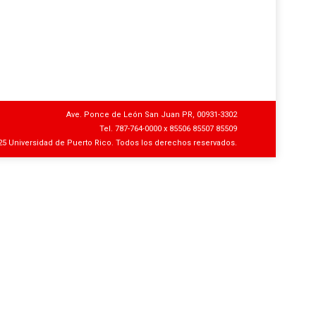
Ave. Ponce de León San Juan PR, 00931-3302
Tel. 787-764-0000 x 85506 85507 85509
5 Universidad de Puerto Rico. Todos los derechos reservados.