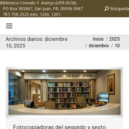
Biblioteca Conrado F. Asenjo (UPR-RCM)
.
PO Box 365067, San Juan, PR, 00936-5067.
Búsqueda
787-758-2525 exts. 1200, 1201.
Archivos diarios:
diciembre
Estás aquí:
Inicio
2025
10, 2025
diciembre
10
Fotocopiadoras del segundo y sexto