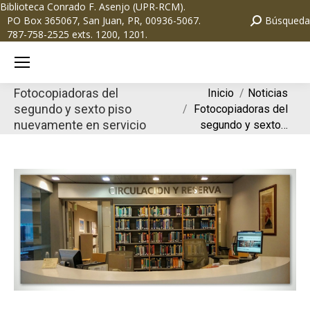
Biblioteca Conrado F. Asenjo (UPR-RCM)
.
PO Box 365067, San Juan, PR, 00936-5067.
Búsqueda
787-758-2525 exts. 1200, 1201.
Fotocopiadoras del
Estás aquí:
Inicio
Noticias
segundo y sexto piso
Fotocopiadoras del
nuevamente en servicio
segundo y sexto…