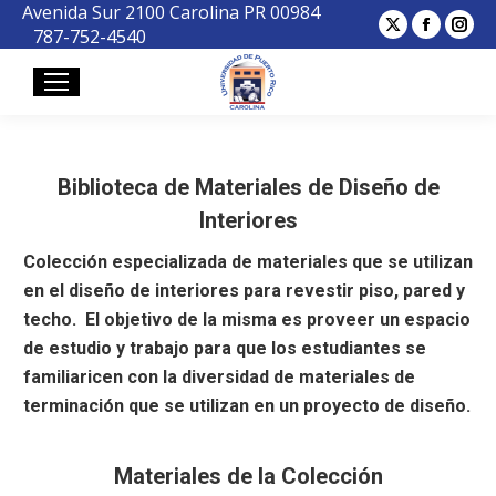
Avenida Sur 2100 Carolina PR 00984
X
Facebo
Ins
787-752-4540
page
page
pa
opens
opens
op
in
in
in
new
new
ne
window
window
wi
Biblioteca de Materiales de Diseño de
Interiores
Colección especializada de materiales que se utilizan
en el diseño de interiores para revestir piso, pared y
techo. El objetivo de la misma es proveer un espacio
de estudio y trabajo para que los estudiantes se
familiaricen con la diversidad de materiales de
terminación que se utilizan en un proyecto de diseño.
Materiales de la Colección